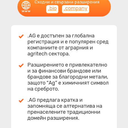
Сходни и свързани разширения
.bio
.company
.AG е достъпен за глобална
регистрация и е популярен сред
компаниите от аграрния и
agritech сектора.
Разширението е привлекателно
и за финансови брандове или
брандове за благородни метали,
защото “Ag” е химичният символ
на среброто.
.AG предлага кратка и
запомняща се алтернатива на
пренаселените традиционни
домейн разширения.