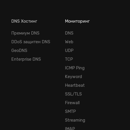
DNS Хостинг
Мониторинг
Премиум DNS
DNS
DDoS защитен DNS
Web
GeoDNS
UDP
Enterprise DNS
TCP
ICMP Ping
Keyword
Heartbeat
SSL/TLS
Firewall
SMTP
Streaming
IMAP