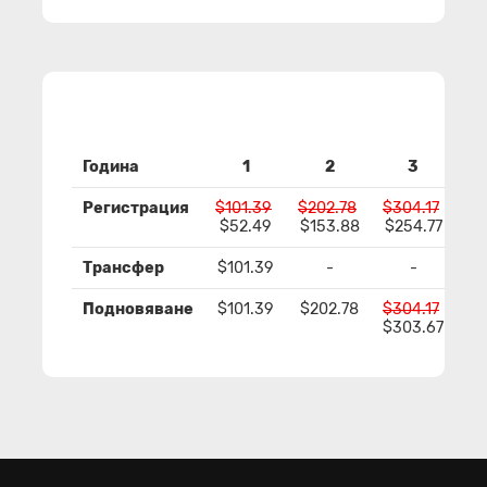
Година
1
2
3
Регистрация
$101.39
$202.78
$304.17
$4
$52.49
$153.88
$254.77
$3
Трансфер
$101.39
-
-
Подновяване
$101.39
$202.78
$304.17
$4
$303.67
$4