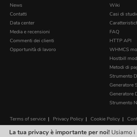
News
Wiki
Contatti
Casi di studi
Data center
Caratteristic
Media e recensioni
FAQ
Commenti dei clienti
HTTP API
Opportunità di lavoro
WHMCS mo
Hostbill mod
Metodi di p
Strumento 
Generatore 
Generatore
Strumento 
Terms of service
|
Privacy Policy
|
Cookie Policy
|
Cont
©2026 ClouDNS
La tua privacy è importante per noi!
Usiamo i c
Tutti