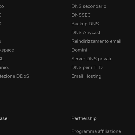
co
DNS secondario
S
DNSSEC
S
Backup DNS
DNS Anycast
o
Reindirizzamento email
kspace
Domini
SL
Server DNS privati
inio.
DNS per i TLD
tezione DDoS
Email Hosting
ase
Partnership
Programma affiliazione