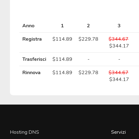
Anno
1
2
3
Registra
$114.89
$229.78
$344.67
$344.17
Trasferisci
$114.89
-
-
Rinnova
$114.89
$229.78
$344.67
$344.17
Hosting DNS
Servizi