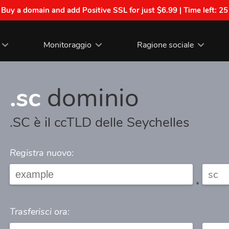
| Buy a domain and add Positive SSL for just $6.99 | Time left:
25
Monitoraggio
Ragione sociale
.sc
dominio
.SC è il ccTLD delle Seychelles
Registra nuovo:
.
Trasferisci ora: