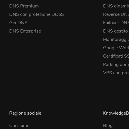
DNS Premium
DNS dinami
DNS con protezione DDoS
Reverse DN
GeoDNS
Failover DN
DNS Enterprise
DNS gestito
Monitoraggi
Google Wor
Certificati S
Parking dom
VPS con pro
Ragione sociale
KnowledgeB
Chi siamo
Blog