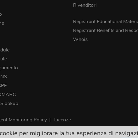
Rivenditori
o
Registrant Educational Materi
he
Registrant Benefits and Respon
Whois
dule
ule
agamento
DNS
SPF
 DMARC
NSlookup
ent Monitoring Policy
|
Licenze
ookie per migliorare la tua esperienza di navigazio
 i prezzi sono finali e includono le tasse. Nessun altro costo nas