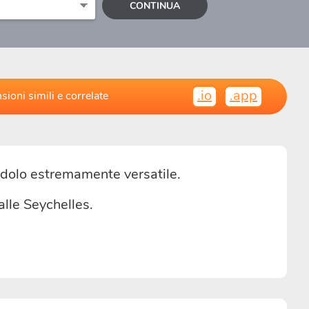
CONTINUA
.io
.app
sioni simili e correlate
ndolo estremamente versatile.
alle Seychelles.