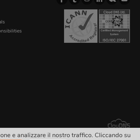
als
sibilities
ne e analizzare il nostro traffico. Cliccando su
costo!