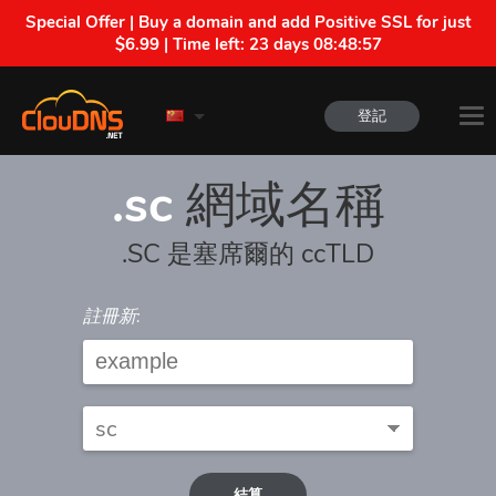
Special Offer | Buy a domain and add Positive SSL for just
$6.99 | Time left:
23 days 08:48:57
登記
.sc
網域名稱
.SC 是塞席爾的 ccTLD
註冊新:
結算