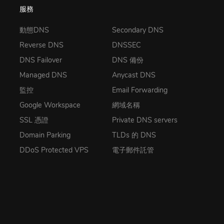
服務
動態DNS
Secondary DNS
Reverse DNS
DNSSEC
DNS Failover
DNS 備份
Managed DNS
Anycast DNS
監控
Email Forwarding
Google Workspace
網域名稱
SSL 憑證
Private DNS servers
Domain Parking
TLDs 的 DNS
DDoS Protected VPS
電子郵件託管