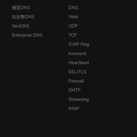
優質DNS
DNS
抗攻擊DNS
Web
GeoDNS
UDP
Enterprise DNS
TCP
ICMP Ping
Keyword
Heartbeat
SSL/TLS
Firewall
SMTP
Streaming
IMAP