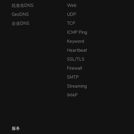
抗攻击DNS
Web
GeoDNS
UDP
企业DNS
TCP
ICMP Ping
Keyword
Heartbeat
SSL/TLS
Firewall
SMTP
Streaming
IMAP
服务