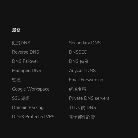
服務
動態DNS
Secondary DNS
Reverse DNS
DNSSEC
DNS Failover
DNS 備份
Managed DNS
Anycast DNS
監控
Email Forwarding
Google Workspace
網域名稱
SSL 憑證
Private DNS servers
Domain Parking
TLDs 的 DNS
DDoS Protected VPS
電子郵件託管