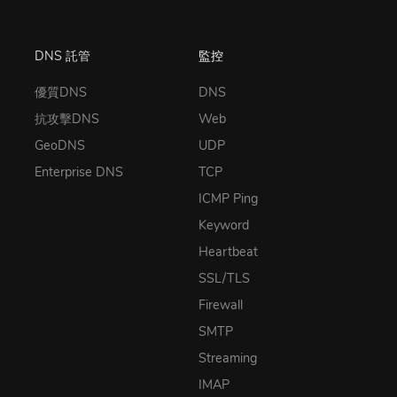
DNS 託管
監控
優質DNS
DNS
抗攻擊DNS
Web
GeoDNS
UDP
Enterprise DNS
TCP
ICMP Ping
Keyword
Heartbeat
SSL/TLS
Firewall
SMTP
Streaming
IMAP