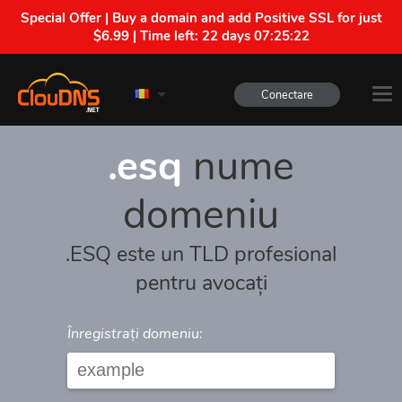
Special Offer | Buy a domain and add Positive SSL for just
$6.99 | Time left:
22 days 07:25:22
Conectare
.esq
nume
domeniu
.ESQ este un TLD profesional
pentru avocați
Înregistrați domeniu: