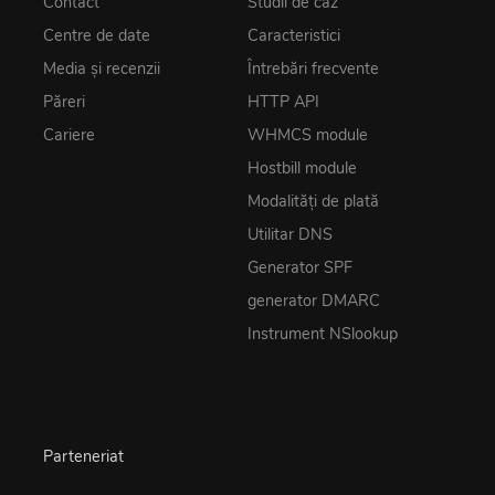
Contact
Studii de caz
Centre de date
Caracteristici
Media și recenzii
Întrebări frecvente
Păreri
HTTP API
Cariere
WHMCS module
Hostbill module
Modalități de plată
Utilitar DNS
Generator SPF
generator DMARC
Instrument NSlookup
Parteneriat