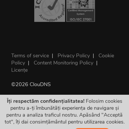
Terms of service
|
Privacy Policy
|
Cookie
Policy
|
Content Monitoring Policy
|
Licențe
©2026 ClouDNS
Îți respectăm confidențialitatea!
Folosim cookies
pentru a-ți îmbunătăți experiența de navigare și
pentru a analiza traficul nostru. Apăsând "Acceptă
tot", îți dai consimțământul pentru utilizarea cookies.