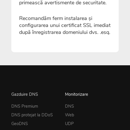
primească avertismente de securitate.
Recomandăm ferm instalarea și
configurarea unui certificat SSL imediat
după înregistrarea domeniului dvs. .esq.
Gazduire DNS
Monitorizare
DNS Premium
DNS
DNS protejat la DDoS
Web
GeoDNS
UDP