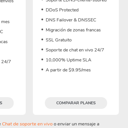
Soporte EDNS-cliente-subred
eenvíos
DDoS Protected
DNS Failover & DNSSEC
r mes
Migración de zonas francas
EC
SSL Gratuito
ncas
Soporte de chat en vivo 24/7
10,000% Uptime SLA
o 24/7
A partir de $9.95/mes
S
COMPARAR PLANES
e
Chat de soporte en vivo
o enviar un mensaje a