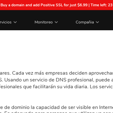
| Buy a domain and add Positive SSL for just $6.99 | Time left:
23
rvicios
Monitoreo
Compañia
res. Cada vez más empresas deciden aprovechar la
. Usando un servicio de DNS profesional, puede 
esionales que facilitarán su vida diaria. Los serv
e de dominio la capacidad de ser visible en Intern