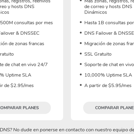
nas, registros, reenvíos
Más zonas, registros, r
rreo y hosts DNS
de correo y hosts DNS
icos
Dinámicos
 500M consultas por mes
Hasta 1B consultas po
ailover & DNSSEC
DNS Failover & DNSS
ión de zonas francas
Migración de zonas fra
ratuito
SSL Gratuito
e de chat en vivo 24/7
Soporte de chat en viv
% Uptime SLA
10,000% Uptime SLA
tir de $2.95/mes
A partir de $5.95/mes
COMPARAR PLANES
COMPARAR PLANE
e DNS? No dude en ponerse en contacto con nuestro equipo d