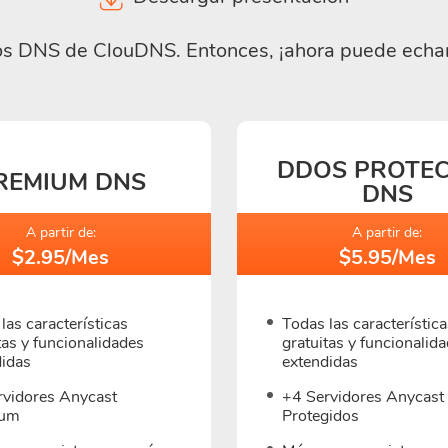
rvicios DNS de ClouDNS. Entonces, ¡ahora puede ech
DDOS PROTE
REMIUM DNS
DNS
A partir de:
A partir de:
$2.95/Mes
$5.95/Mes
las características
Todas las característica
tas y funcionalidades
gratuitas y funcionalid
didas
extendidas
rvidores Anycast
+4 Servidores Anycast
ium
Protegidos